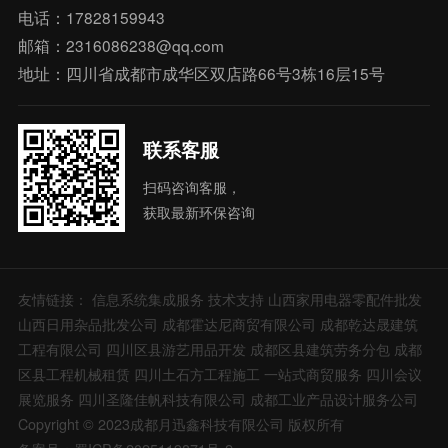
电话：17828159943
邮箱：2316086238@qq.com
地址：四川省成都市成华区双店路66号3栋16层15号
联系客服
扫码咨询客服，
获取最新环保咨询
友情链接：
信息系统集成服务
技术支持
山西家用电器零配件批发
山西日用杂品批发公司
成都霍达尼商贸有限公司
成都乾达晟建筑
工程有限公司
四川区县游艺用品开发
成都区县建筑劳务分包
成都
区县工程机械租赁
四川土石方工程施工
一站式商贸服务
四川会议
展览服务
四川圣隆佳帆科技有限公司
成都工业产品设计服务公司
Copyright © 2023成都月迅鑫科技有限公司 版权所有